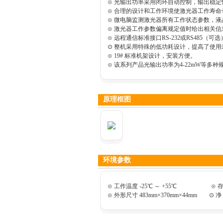
⊙ 光输出功率采用闭环自动控制，输出稳
⊙ 合理的设计和工作环境使激光器工作寿命
⊙ 微电脑监测激光器所有工作状态参数，
⊙ 激光器工作参数偏离规定值时给出相关
⊙ 远程通信标准接口RS-232或RS485（可
⊙ 整机采用特殊的低功耗设计，提高了使用
⊙ 19# 标准机架设计，安装方便。
⊙ 该系列产品光输出功率为4-22mW等多
原理框图
环境参数
⊙ 工作温度 -25℃ ～ +55℃ ⊙ 存储温
⊙ 外形尺寸 483mm×370mm×44mm ⊙ 净