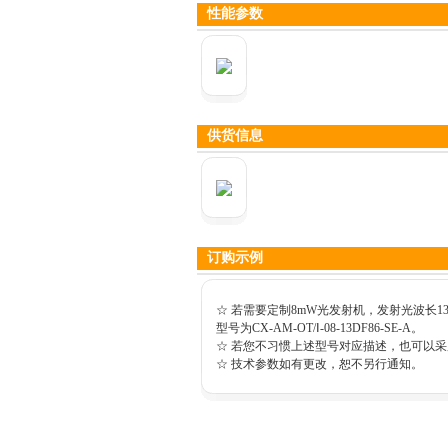
性能参数
供货信息
订购示例
☆ 若需要定制8mW光发射机，发射光波长13
型号为CX-AM-OT/Ⅰ-08-13DF86-SE-A。
☆ 若您不习惯上述型号对应描述，也可以
☆ 技术参数如有更改，恕不另行通知。