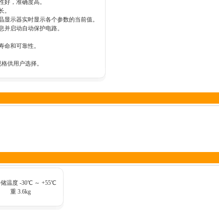
定性好，准确度高。
长。
液晶显示器实时显示各个参数的当前值。
信息并启动自动保护电路。
选）
寿命和可靠性。
种规格供用户选择。
度 -30℃ ～ +55℃
 重 3.6kg