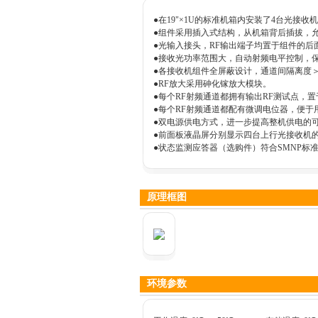
●在19"×1U的标准机箱内安装了4台光接
●组件采用插入式结构，从机箱背后插拔，
●光输入接头，RF输出端子均置于组件的后
●接收光功率范围大，自动射频电平控制，
●各接收机组件全屏蔽设计，通道间隔离度＞6
●RF放大采用砷化镓放大模块。
●每个RF射频通道都拥有输出RF测试点，
●每个RF射频通道都配有微调电位器，便于
●双电源供电方式，进一步提高整机供电的
●前面板液晶屏分别显示四台上行光接收机
●状态监测应答器（选购件）符合SMNP标
原理框图
环境参数