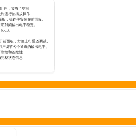
收机组件，节省了空间
允许进行热插拔操作
面板，操作件安装在前面板。
保证射频输出电平稳定。
5dB。
置于前面板，方便上行通道调试。
用户调节各个通道的输出电平。
可靠性和连续性
的完整状态信息
准